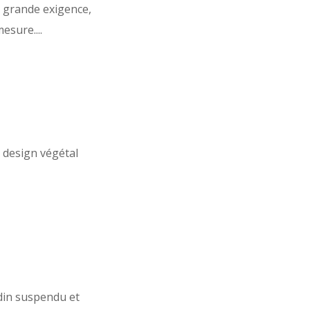
us grande exigence,
sure....
 design végétal
rdin suspendu et