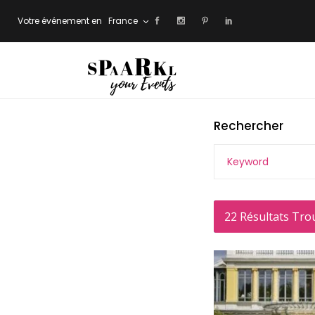
Votre événement en
France
Rechercher
22
Résultats Tro