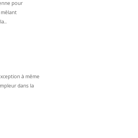
ienne pour
, mêlant
...
'exception à même
ampleur dans la