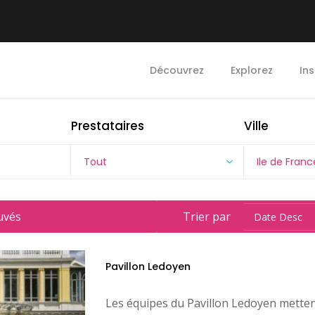
Découvrez
Explorez
Ins
Prestataires
Ville
Tout
Ile de Franc
uvés
Trier par
Date Desc
Pavillon Ledoyen
Les équipes du Pavillon Ledoyen mettent