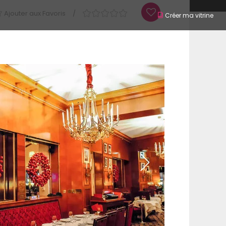
Ajouter aux Favoris
Créer ma vitrine
piration
Contact
SIGN IN