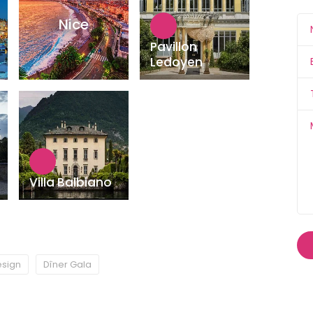
Nice
Pavillon
Ledoyen
Villa Balbiano
sign
Dîner Gala