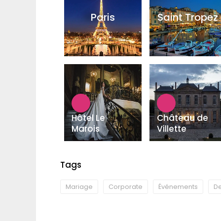
Paris
Saint Tropez
Hôtel Le
Château de
Marois
Villette
Tags
Mariage
Corporate
Événements
De