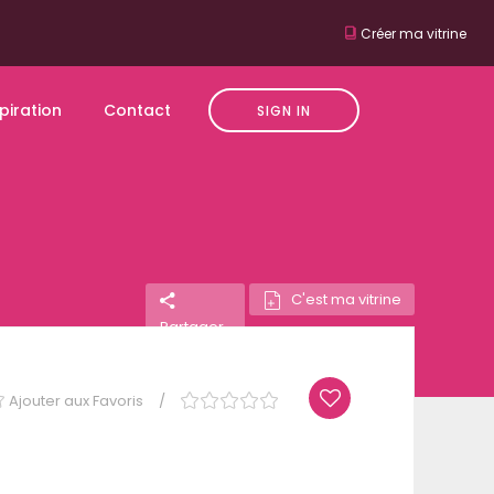
Créer ma vitrine
piration
Contact
SIGN IN
C'est ma vitrine
Partager
Ajouter aux Favoris