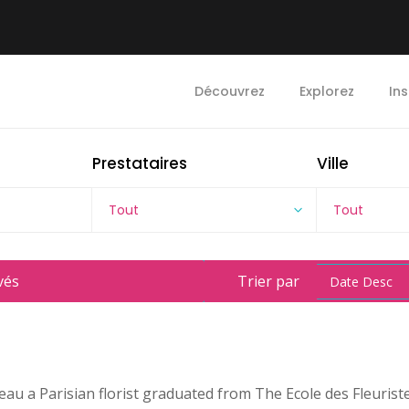
Découvrez
Explorez
Ins
Prestataires
Ville
Tout
Tout
vés
Trier par
Date Desc
au a Parisian florist graduated from The Ecole des Fleuriste