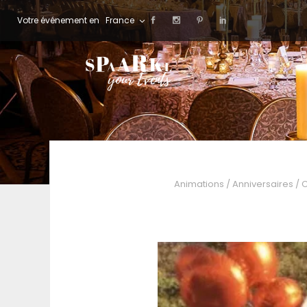
Votre événement en
France
Animations
/
Anniversaires
/
C