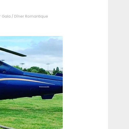
r Gala
/
Dîner Romantique