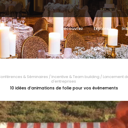
Découvrez
Explorez
Ins
onférences & Séminaires
/
Incentive & Team building
/
Lancement de
d'entreprises
10 idées d’animations de folie pour vos événements