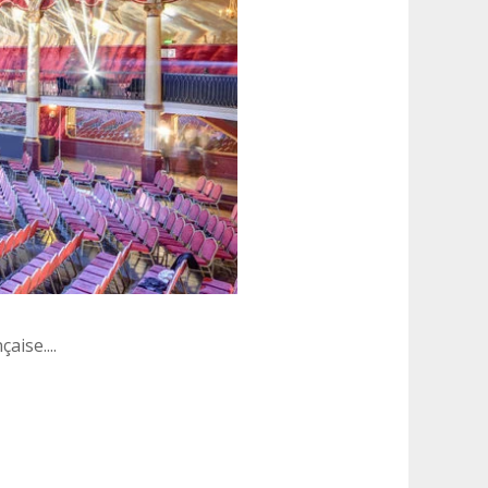
aise....