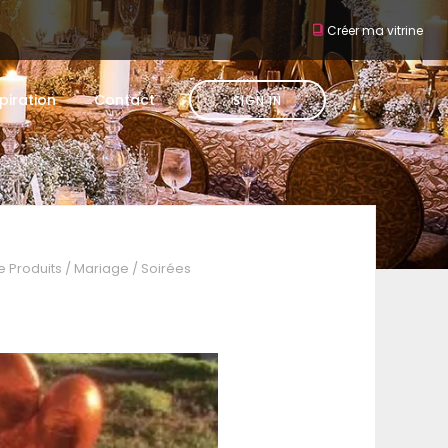
Créer ma vitrine
piration
Contact
SIGN IN
 Produits
/
Mariage
/
Soirées