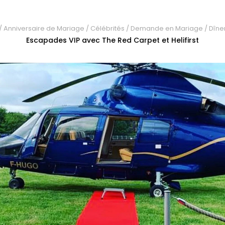
/
Anniversaire de Mariage
/
Célébrités
/
Demande en Mariage
/
Dîne
Escapades VIP avec The Red Carpet et Helifirst