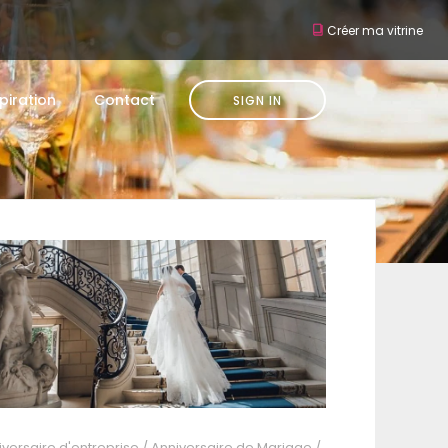
Créer ma vitrine
piration
Contact
SIGN IN
iversaire d'entreprise
/
Anniversaire de Mariage
/