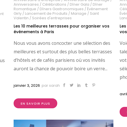
Anniversaires
/
Célébrations
/
Dîner Gala
/
Dîner
Ann
Romantique
/
Dîners Gastronomiques
/
Événement
Cél
Girly
/
Lancement de Produits
/
Mariage
/
Saint
Évé
nt
Valentin
/
Soirées d'entreprises
Lan
Les 10 meilleures terrasses pour organiser vos
Les
événements à Paris
vos
Nous vous avons concocter une sélection des
Voi
meilleures et surtout des plus belles terrasses
tal
d’hôtels et de cafés parisiens où vos invités
vot
ous
auront la chance de pouvoir boire un verre...
sél
pho
janvier 3, 2026
par
sarah
avri
EN SAVOIR PLUS