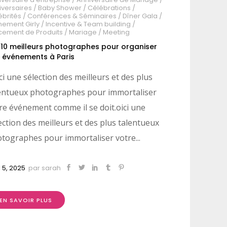
iversaires
/
Baby Shower
/
Célébrations
/
ébrités
/
Conférences & Séminaires
/
Dîner Gala
/
nement Girly
/
Incentive & Team building
/
cement de Produits
/
Mariage
/
Meeting
 10 meilleurs photographes pour organiser
 événements à Paris
ci une sélection des meilleurs et des plus
entueux photographes pour immortaliser
re événement comme il se doit.oici une
ection des meilleurs et des plus talentueux
tographes pour immortaliser votre...
l 5, 2025
par
sarah
EN SAVOIR PLUS