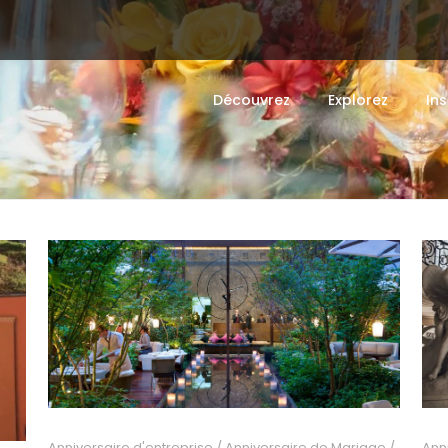
Découvrez
Explorez
Ins
Anniversaire d'entreprise
/
Anniversaire de Mariage
/
Ann