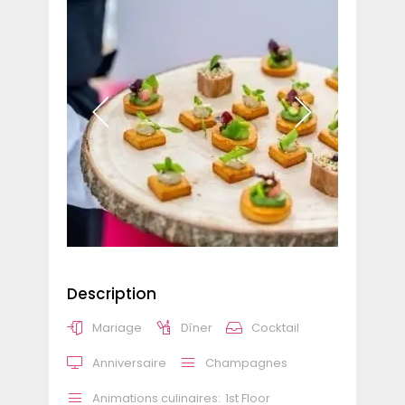
Description
Mariage
Dîner
Cocktail
Anniversaire
Champagnes
Animations culinaires:
1st Floor